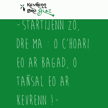
Startijenn zo,
dre ma : o c’hoari
eo ar bagad, o
tañsal eo ar
Kevrenn !