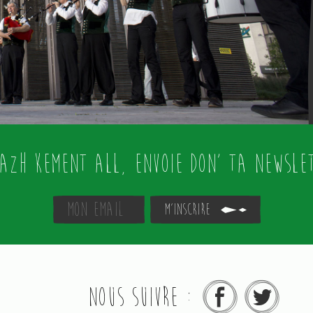
oazh kement all, envoie don' ta newslet
M'inscrire
Nous suivre :