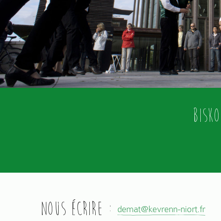
Bisk
Nous écrire :
demat@kevrenn-niort.fr